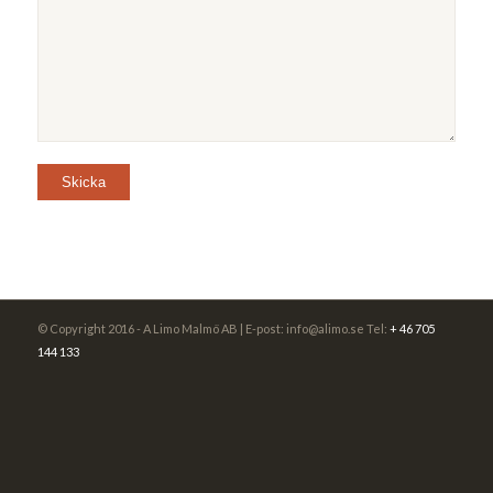
© Copyright 2016 - A Limo Malmö AB | E-post: info@alimo.se Tel:
+ 46 705
144 133